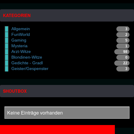
KATEGORIEN
Allgemein
3
FunWorld
2
Gaming
5
Mysteria
1
Arzt-Witze
98
Blondinen-Witze
0
Gedichte - Gradl
22
Geister/Gespenster
3
SHOUTBOX
Keine Einträge vorhanden