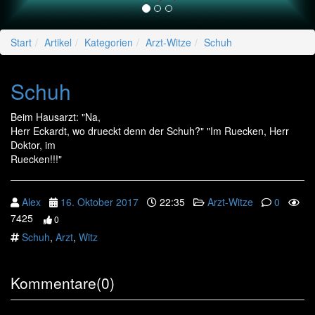
Start
Artikel
Kategorien
Arzt-Witze
Schuh
Schuh
Beim Hausarzt: "Na,
Herr Eckardt, wo drueckt denn der Schuh?" "Im Ruecken, Herr
Doktor, im
Ruecken!!!"
Alex
16. Oktober 2017
22:35
Arzt-Witze
0
7425
0
Schuh
,
Arzt
,
Witz
Kommentare(0)